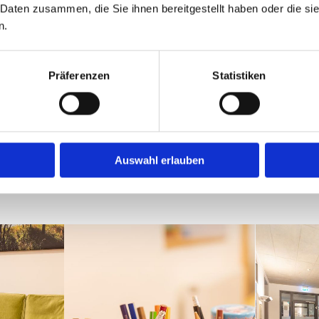
 Daten zusammen, die Sie ihnen bereitgestellt haben oder die s
n.
Die Praxis in Flensburg ist Teil des
Capitol-Therapiehauses
ier finden Sie andere Praxen, die ebenfalls ein Teil davon sin
Präferenzen
Statistiken
PRAXIS FÜR ERGOTHERAPIE HEIKE KRÜGER
Auswahl erlauben
PRAXIS FÜR PHYSIOTHERAPIE MEHLERT