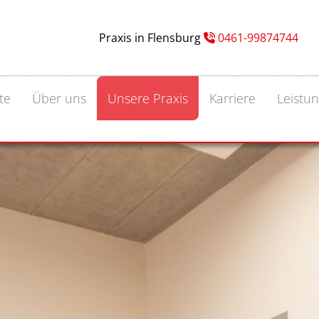
Praxis in Flensburg
0461-99874744

te
Über uns
Unsere Praxis
Karriere
Leistu